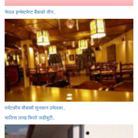
नेपाल इन्भेष्टमेन्ट बैंकको तीन…
पर्यटकीय मौसममै सुनसान ठमेलका…
चालिस लाख किलो जडीबुटी…