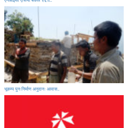
एनआईसी एसिया बैंकले २६%…
भूकम्प पुनःनिर्माण अनुदानः आवास…