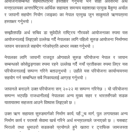
आयोजनासम्बन्धी सहमतिपत्रमा हस्ताक्षर गर्नुभयो भने सोही अवसरमा अर्थ
मन्त्रालयका अन्तर्राष्ट्रिय आर्थिक सहायता समन्वय महाशाखा प्रमुख बैकुण्ठ अर्याल
र जापानी सहयोग नियोग (जाइका) का नेपाल प्रमुख जुन साकुमाले ऋणपत्रमा
हस्ताक्षर गर्नुभयो ।
सम्झौतापछि अर्थ सचिव डा सुवेदीले राष्ट्रिय गौरवको आयोजनाका रुपमा यस
आयोजनालाई लिइएको उल्लेख गर्दै नेपालका लागि पहिलो सुरुङ आयोजना निर्माणमा
जापान सरकारले सहयोग गरेकोप्रति आभार व्यक्त गर्नुभयो ।
नेपालका लागि जापानी राजदूत ओगावाले सुरुङ परियोजना नेपाल र जापान
सम्बन्धको कोसेढुङ्गाका रुपमा रहने उल्लेख गर्दै नयाँ प्रतीकका रुपमा लिएर यस
परियोजनालाई सम्पन्न गरिने बताउनुभयो । उहाँले यस परियोजना कार्यान्वयनमा
सहयोग गर्न सम्बन्धित सबै निकायलाई आग्रह गर्नुभयो ।
जापानले बनाउने उक्त परियोजना सन् २०२२ मा सम्पन्न गरिनेछ । यो परियोजना
सम्पन्न भएपछि राजधानीलाई नेपालका अन्य मुख्य सहर र भारतसँगको सडक
यातायातमा सहजता आउने विश्वास लिइएको छ ।
उक्त ऋण सहायता सुरुङमार्गको निर्माण कार्य, पहँुच मार्ग, पुल लगायतका अन्य
निर्माण कार्य र परामर्श सेवामा खर्च गरिने अर्थ मन्त्रालयले जनाएको छ । यसबाट
भिरालो तथा धुमाउरो सडकको प्रयोगले हुने खतरा र ट्राफिक जामजस्ता