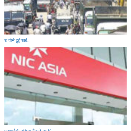
रु पौने दुई खर्ब…