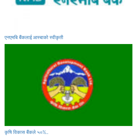
एनएमबि बैंकलाई आस्बाको स्वीकृती
कृषि विकास बैंकले ५०%…