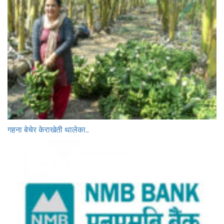
गहना बेचेर केराखेती थालेका…