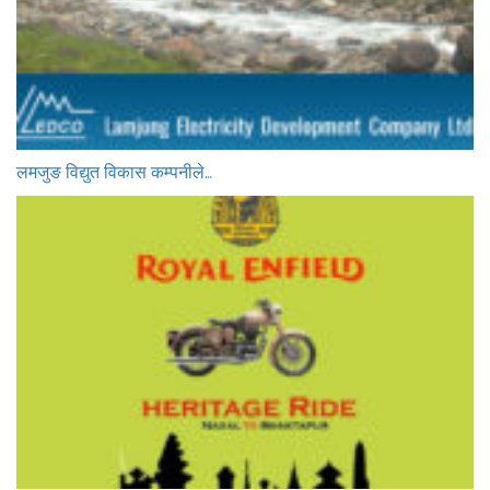
लमजुङ विद्युत विकास कम्पनीले…