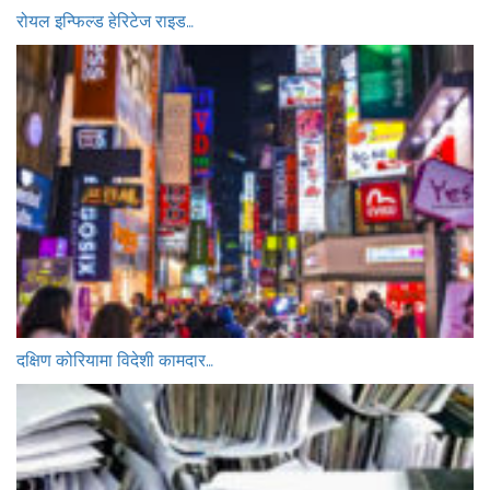
रोयल इन्फिल्ड हेरिटेज राइड…
दक्षिण कोरियामा विदेशी कामदार…