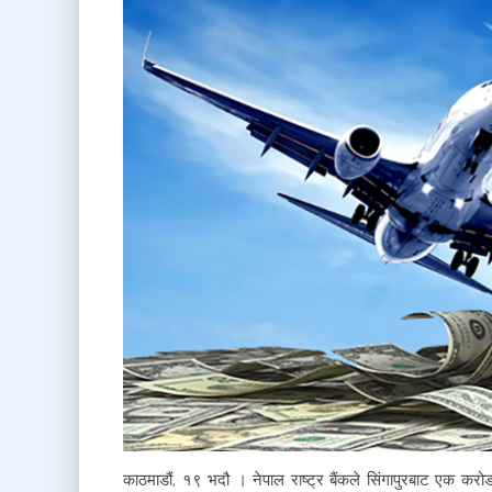
काठमाडौं, १९ भदौ । नेपाल राष्ट्र बैंकले सिंगापुरबाट एक 