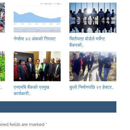
नेप्सेमा ४२ अंकको गिरावट
घितोपत्र बोर्डले मर्चेन्ट
बैंकरको…
र…
एनएमबि बैंकको प्रमुख
कुलो निर्माणपछि २९ हेक्टर…
कार्यकारी…
red fields are marked
*