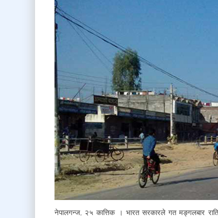
नेपालगन्ज, २५ कात्तिक । भारत सरकारले गत मङ्गलबार रा