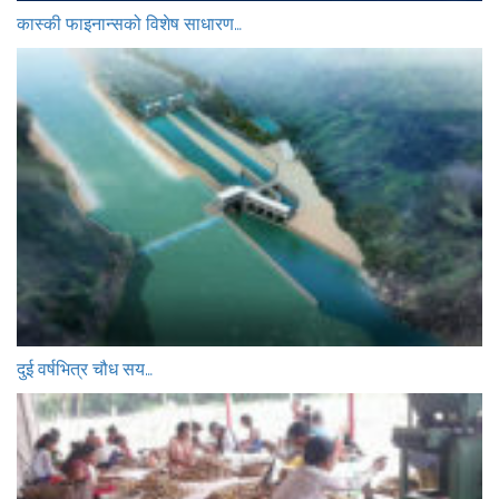
कास्की फाइनान्सको विशेष साधारण…
दुई वर्षभित्र चौध सय…