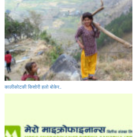
कालीकोटकी किशोरी हलो बोकेर…