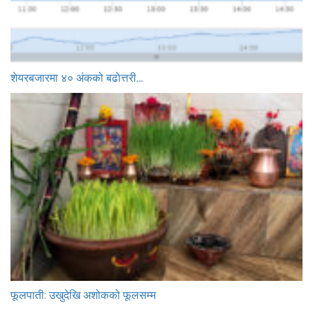
शेयरबजारमा ४० अंकको बढाेत्तरी,…
फूलपाती: उखुदेखि अशोकको फूलसम्म