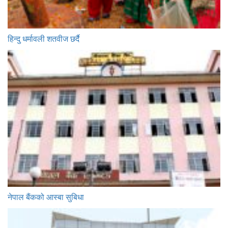
हिन्दु धर्मावली शतवीज छर्दै
नेपाल बैंकको आस्बा सुबिधा