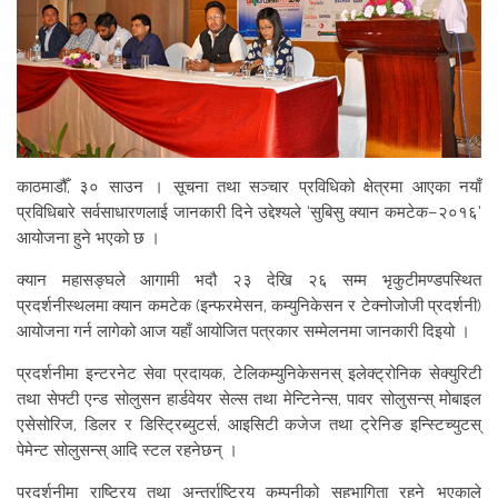
काठमाडौँ, ३० साउन । सूचना तथा सञ्चार प्रविधिको क्षेत्रमा आएका नयाँ
प्रविधिबारे सर्वसाधारणलाई जानकारी दिने उद्देश्यले ‘सुबिसु क्यान कमटेक–२०१६’
आयोजना हुने भएको छ ।
क्यान महासङ्घले आगामी भदौ २३ देखि २६ सम्म भृकुटीमण्डपस्थित
प्रदर्शनीस्थलमा क्यान कमटेक (इन्फरमेसन, कम्युनिकेसन र टेक्नोजोजी प्रदर्शनी)
आयोजना गर्न लागेको आज यहाँ आयोजित पत्रकार सम्मेलनमा जानकारी दिइयो ।
प्रदर्शनीमा इन्टरनेट सेवा प्रदायक, टेलिकम्युनिकेसनस् इलेक्ट्रोनिक सेक्युरिटी
तथा सेफ्टी एन्ड सोलुसन हार्डवेयर सेल्स तथा मेन्टिनेन्स, पावर सोलुसन्स् मोबाइल
एसेसोरिज, डिलर र डिस्ट्रिब्युटर्स, आइसिटी कजेज तथा ट्रेनिङ इन्स्टिच्युटस्
पेमेन्ट सोलुसन्स् आदि स्टल रहनेछन् ।
प्रदर्शनीमा राष्ट्रिय तथा अन्तर्राष्ट्रिय कम्पनीको सहभागिता रहने भएकाले