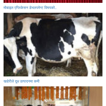
मोबाइल एप्लिकेसन डेभलपमेन्ट विषयको…
खडेरीले दूध उत्पादनमा कमी