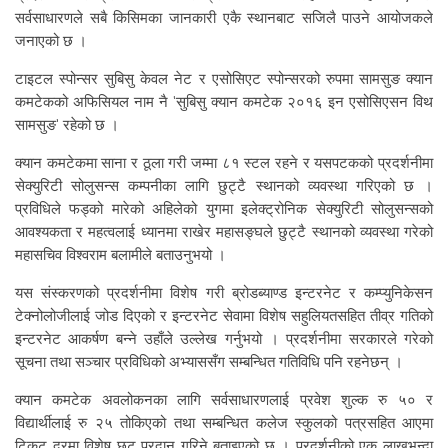
सर्वसाधारणले सबै किसिमका जानकारी एकै स्थानबाट सजिलै पाउने आयोजकले
जनाएको छ ।
टाइटल स्पोन्सर सुबिसु केवल नेट र एसोसिएट स्पोन्सरको रुपमा सामसुङ क्यान
कमटेकको अफिसियल नाम नै ‘सुबिसु क्यान कमटेक २०१६ इन एसोसिएसन विथ
सामसुङ’ रहेको छ ।
क्यान कमटेकमा साना र ठूला गरी जम्मा ८१ स्टल रहने र यसपटकको प्रदर्शनीमा
सेक्युरिटी सोलुसन्स कम्पनीका लागि छुट्टै स्थानको व्यवस्था गरिएको छ ।
प्रविधिले फड्को मारेको अहिलेको युगमा इलेक्ट्रोनिक सेक्युरिटी सोलुसन्सको
आवश्यकता र महत्वलाई ध्यानमा राखेर महासङ्घले छुट्टै स्थानको व्यवस्था गरेको
महासचिव विश्वराम बलामीले बताउनुभयो ।
यस संस्करणको प्रदर्शनीमा विशेष गरी ब्रोडब्याण्ड इन्टरनेट र कम्प्युनिकेसन
टेक्नोलोजीलाई जोड दिएको र इन्टरनेट सेवामा विशेष सहुलियतसहित तीव्र गतिको
इन्टरनेट आकर्षण बन्ने उहाँले उल्लेख गर्नुभयो । प्रदर्शनीमा सरकारले गरेको
सूचना तथा सञ्चार प्रविधिको अभ्याससँग सम्बन्धित गतिविधि पनि रहनेछन् ।
क्यान कमटेक अवलोकनका लागि सर्वसाधारणलाई प्रवेश शुल्क रु ५० र
विद्यार्थीलाई रु २५ तोकिएको तथा सम्बन्धित कलेज स्कुलको पत्रसहित आएमा
टिकट दरमा विशेष छुट प्रदान गरिने बताइएको छ । प्रदर्शनीको एक लाखभन्दा