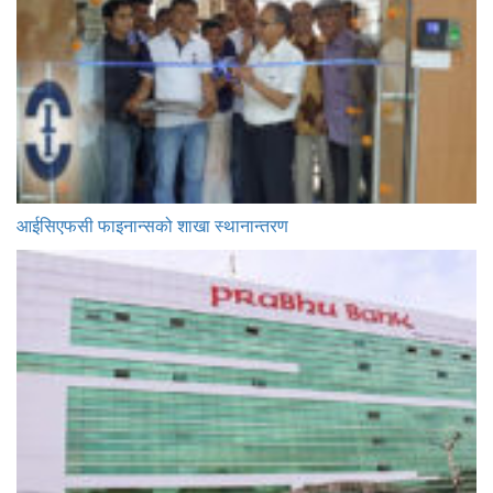
आईसिएफसी फाइनान्सको शाखा स्थानान्तरण